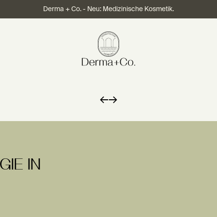
Derma + Co. - Neu: Medizinische Kosmetik.
←
→
IE IN