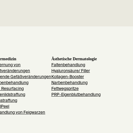
ermedizin
Ästhetische Dermatologie
fernung von
Faltenbehandlung
tveränderungen
Hyaluronsäure/ Filler
rende Gefäßveränderungen
Kollagen-Booster
benbehandlung
Narbenbehandlung
n Resurfacing
Fettwegspritze
enlidstraffung
PRP-Eigenblutbehandlung
sstraffung
lPeel
andlung von Feigwarzen