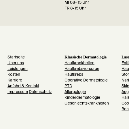
MI 08- 15 Uhr
FR 8-15 Uhr
Klassische Dermatologie
Las
Startseite
Über uns
Hautkrankheiten
Ent
Leistungen
Hautkrebsvorsorge
Hau
Kosten
Hautkrebs
Stö
Karriere
Operative Dermatologie
Nar
Anfahrt & Kontakt
PTD
Ski
Impressum
Datenschutz
Allergologie
Aug
Kinderdermatologie
Hal
Geschlechtskrankheiten
Coo
Beh