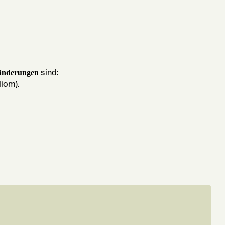
ränderungen
sind:
liom).