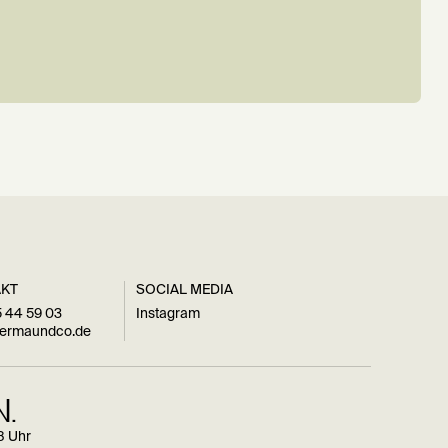
AKT
SOCIAL MEDIA
 44 59 03
Instagram
dermaundco.de
.
8 Uhr