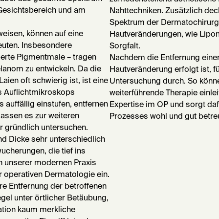
, Gesichtsbereich und am
Nahttechniken. Zusätzlich de
Spektrum der Dermatochirurgi
weisen, können auf eine
Hautveränderungen, wie Lipom
deuten. Insbesondere
Sorgfalt.
derte Pigmentmale – tragen
Nachdem die Entfernung einer
lanom zu entwickeln. Da die
Hautveränderung erfolgt ist, f
ien oft schwierig ist, ist eine
Untersuchung durch. So können
s Auflichtmikroskops
weiterführende Therapie einlei
s auffällig einstufen, entfernen
Expertise im OP und sorgt da
lassen es zur weiteren
Prozesses wohl und gut betreu
r gründlich untersuchen.
d Dicke sehr unterschiedlich
ucherungen, die tief ins
in unserer modernen Praxis
r operativen Dermatologie ein.
re Entfernung der betroffenen
egel unter örtlicher Betäubung,
ation kaum merkliche