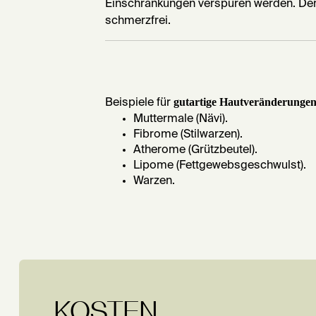
Einschränkungen verspüren werden. Der o
schmerzfrei.
gutartige Hautveränderunge
Beispiele für
Muttermale (Nävi).
Fibrome (Stilwarzen).
Atherome (Grützbeutel).
Lipome (Fettgewebsgeschwulst).
Warzen.
KOSTEN.