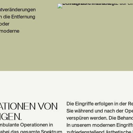
autveränderungen
m die Entfernung
oder
n moderne
TIONEN VON
Die Eingriffe erfolgen in der 
Sie während und nach der Op
GEN.
verspüren werden. Die Behand
mbulante Operationen in
In unserem modernen Eingriff
 dabei das gesamte Spektrum
zufriedenstellend ästhetische