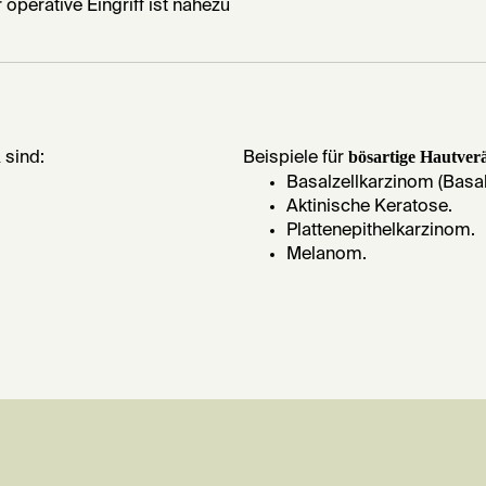
perative Eingriff ist nahezu
n
bösartige Hautve
sind:
Beispiele für
Basalzellkarzinom (Basa
Aktinische Keratose.
Plattenepithelkarzinom.
Melanom.