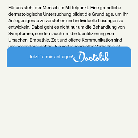
Für uns steht der Mensch im Mittelpunkt. Eine gründliche
dermatologische Untersuchung bildet die Grundlage, um Ihr
Anliegen genau zu verstehen und individuelle Lösungen zu
entwickeln. Dabei geht es nicht nur um die Behandlung von
Symptomen, sondern auch um die Identifizierung von
Ursachen. Empathie, Zeit und offene Kommunikation sind
uns besonders wichtig. Ein vertrauensvolles Verhältnis ist
entscheidend, damit Sie sich gut aufgehoben fühlen.
Jetzt Termin anfragen!
Darüber hinaus legen wir großen Wert auf eine kontinuierliche
Weiterbildung, um immer auf dem neuesten Stand der
medizinischen Entwicklung zu bleiben. Dadurch können wir
unsere Behandlungen ständig verbessern und Ihnen die
effektivsten und modernsten Lösungen anbieten. Unser Ziel
ist es, Sie auf Ihrem persönlichen Weg zur Gesundheit zu
unterstützen, damit Sie sich in Ihrer Haut sicher und wohl
fühlen können. Ihr Vertrauen ist die Grundlage unseres
Handelns.
Wir glauben, dass jeder Patient einzigartig ist und streben
danach, unseren Ansatz auf Ihre spezifischen Bedürfnisse
und Ziele abzustimmen. Ganz gleich, ob Sie eine
vorbeugende Behandlung oder eine gezielte Behandlung in