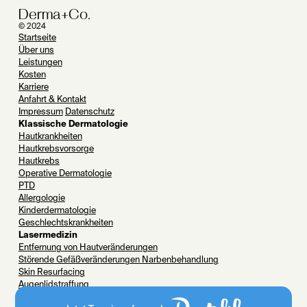
Derma+Co.
© 2024
Startseite
Über uns
Leistungen
Kosten
Karriere
Anfahrt & Kontakt
Impressum
Datenschutz
Klassische Dermatologie
Hautkrankheiten
Hautkrebsvorsorge
Hautkrebs
Operative Dermatologie
PTD
Allergologie
Kinderdermatologie
Geschlechtskrankheiten
Lasermedizin
Entfernung von Hautveränderungen
Störende Gefäßveränderungen
Narbenbehandlung
Skin Resurfacing
Augenlidstraffung
Halsstraffung