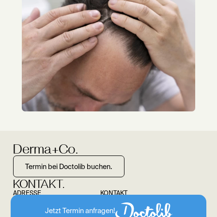
Derma+Co.
Termin bei Doctolib buchen.
KONTAKT.
ADRESSE
KONTAKT
Colonnaden 43
040 55 44 59 03
Jetzt Termin anfragen!
20354 Hamburg
info@dermaundco.de